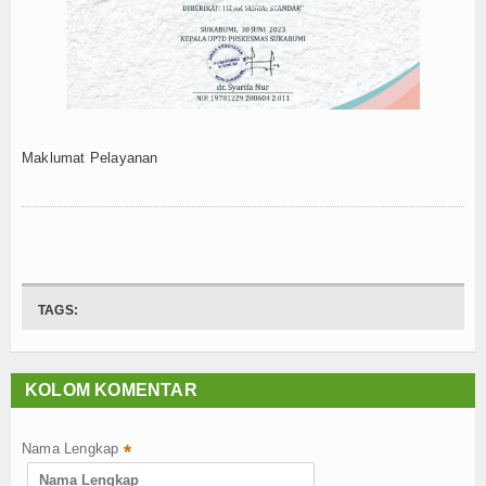
UPTD Puskesmas Sukabumi mendapat predi
Download
UPTD Puskesmas Sukabumi Terakreditasi
Pemeriksaan Kesehatan KPPS Pilkada 202
Files
Maklumat Pelayanan
TAGS:
KOLOM KOMENTAR
Nama Lengkap
*