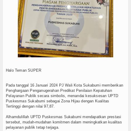
ensi Serentak Pencegahan Stunting
Download
s Sukabumi mendapat predikat Zona Hijau dari Ombudsman RI
s Sukabumi Terakreditasi PARIPURNA
Kenaikan Tarif Pelayana
Files
Halo Teman SUPER
Pada tanggal 16 Januari 2024 PJ Wali Kota Sukabumi memberikan
Penghargaan Penganugerahan Predikat Penilaian Kepatuhan
Pelayanan Publik secara simbolis, menandai kesuksesan UPTD
Puskesmas Sukabumi sebagai Zona Hijau dengan Kualitas
Tertinggi dengan nilai 97,87.
Alhamdulillah UPTD Puskesmas Sukabumi mendapatkan prestasi
tersebut, mudah-mudahan komitmen dalam meningkatkan kualitas
pelayanan publik tetap terjaga.